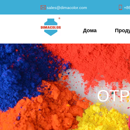
sales@dimacolor.com
+8
Дома
Прод
ОТР