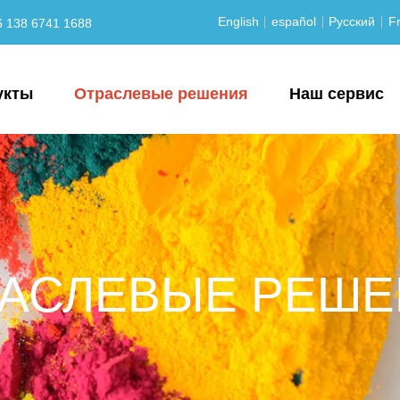
English
español
Русский
Fr
6 138 6741 1688
укты
Отраслевые решения
Наш сервис
АСЛЕВЫЕ РЕШ