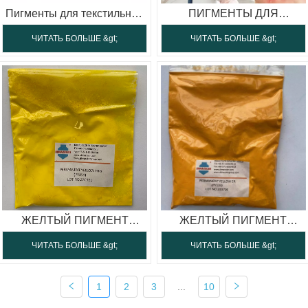
Пигменты для текстильной
ПИГМЕНТЫ ДЛЯ
печати
ПОРОШКОВОЙ КРАСКИ
ЧИТАТЬ БОЛЬШЕ &gt;
ЧИТАТЬ БОЛЬШЕ &gt;
ЖЕЛТЫЙ ПИГМЕНТ
ЖЕЛТЫЙ ПИГМЕНТ
H4G(ЖЕЛТЫЙ ПИГМЕНТ
2R(ЖЕЛТЫЙ ПИГМЕНТ
ЧИТАТЬ БОЛЬШЕ &gt;
ЧИТАТЬ БОЛЬШЕ &gt;
151)
139)
1
2
3
...
10